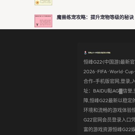
魔兽练宠攻略：提升宠物等级的秘诀
恒峰g22·(中国游)最新
2026 · FIFA · World · Cu
合作-手机版官网,登录,入
址：BAIDU點AG▓信誉,
障,恒峰g22最新以稳定
环境和流畅的游戏体验
G22官网会员登录入口
富的游戏资源恒峰g22