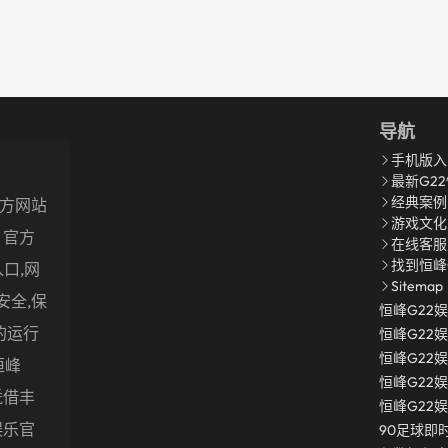
导航
手机版入
最新G2
经典案例
官方网站
游戏文化
p · 官方
在线客服
找到恒峰
口,网
Sitemap
安全,保
恒峰g22
的运行
恒峰g22
恒峰g22
恒峰
恒峰g22
凭借丰
恒峰g22
娱乐官
90足球即