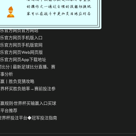
查看
g22最新
查看
娱乐官方网页官方网站
娱乐官方网页手机版入口
娱乐官方网页手机版官网
娱乐官方网页Web网页版
娱乐官方网页app下载地址
时比分 | 最新足球比分直播、赛
赛事分析
输赢丨胜负竞猜攻略
世界杯买胜负赔率→赛前投注参
赢规则·世界杯买输赢入口买球
注平台推荐
6世界杯投注平台◆冠军投注指南