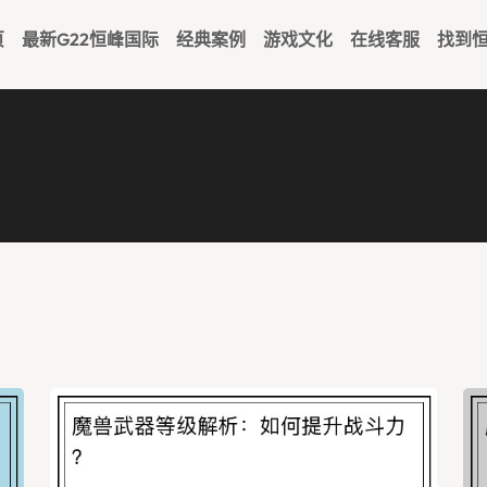
页
最新G22恒峰国际
经典案例
游戏文化
在线客服
找到恒