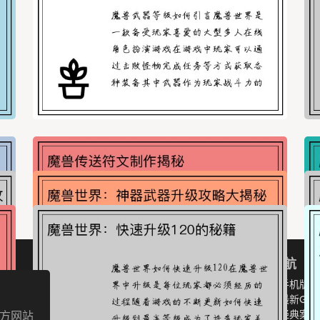
查看
导航
手机版入
最新G2
经典案例
官方网站
查看