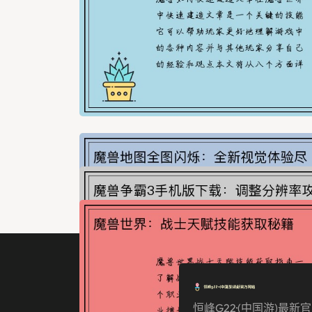
查看
恒峰g22·(中国游)最新
查看