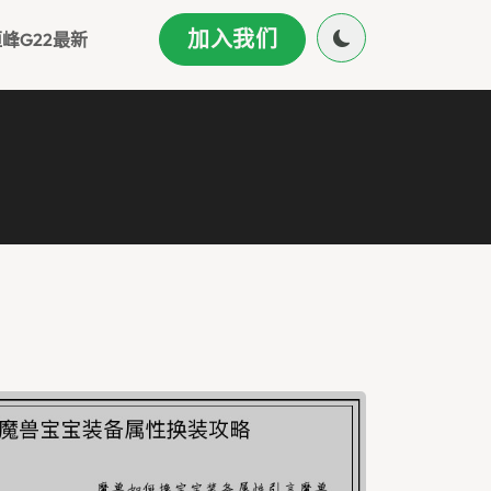
加入我们
峰g22最新