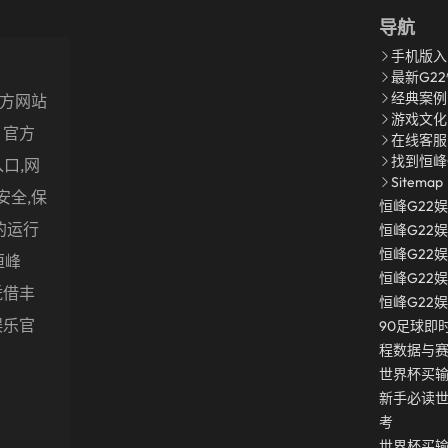
导航
手机版入
最新G2
经典案例
官方网站
游戏文化
p · 官方
在线客服
找到恒峰
口,网
Sitemap
安全,保
恒峰g22
的运行
恒峰g22
恒峰g22
恒峰
恒峰g22
凭借丰
恒峰g22
娱乐官
90足球即
程数据与
世界杯买
新手必读
考
世界杯买输