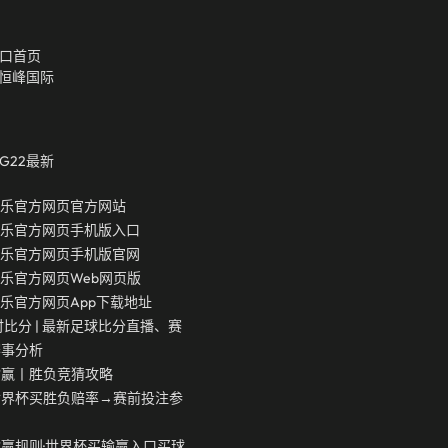
口首页
2恒峰国际
g22最新
娱乐官方网页官方网站
娱乐官方网页手机版入口
娱乐官方网页手机版官网
娱乐官方网页Web网页版
娱乐官方网页app下载地址
时比分 | 最新足球比分直播、赛
赛事分析
输赢丨胜负竞猜攻略
世界杯买胜负赔率→赛前投注参
赢规则·世界杯买输赢入口买球